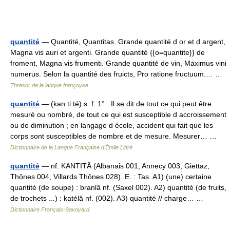
quantité
— Quantité, Quantitas. Grande quantité d or et d argent,
Magna vis auri et argenti. Grande quantité {{o=quantite}} de
froment, Magna vis frumenti. Grande quantité de vin, Maximus vini
numerus. Selon la quantité des fruicts, Pro ratione fructuum.… …
Thresor de la langue françoyse
quantité
— (kan ti té) s. f. 1° Il se dit de tout ce qui peut être
mesuré ou nombré, de tout ce qui est susceptible d accroissement
ou de diminution ; en langage d école, accident qui fait que les
corps sont susceptibles de nombre et de mesure. Mesurer… …
Dictionnaire de la Langue Française d'Émile Littré
quantité
— nf. KANTITÂ (Albanais 001, Annecy 003, Giettaz,
Thônes 004, Villards Thônes 028). E. : Tas. A1) (une) certaine
quantité (de soupe) : branlâ nf. (Saxel 002). A2) quantité (de fruits,
de trochets ...) : katèlâ nf. (002). A3) quantité // charge… …
Dictionnaire Français-Savoyard