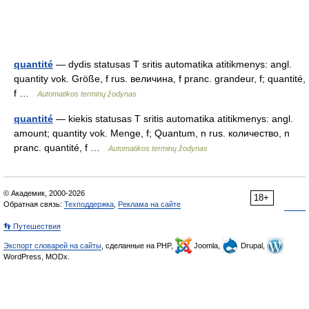
quantité
— dydis statusas T sritis automatika atitikmenys: angl.
quantity vok. Größe, f rus. величина, f pranc. grandeur, f; quantité,
f …
Automatikos terminų žodynas
quantité
— kiekis statusas T sritis automatika atitikmenys: angl.
amount; quantity vok. Menge, f; Quantum, n rus. количество, n
pranc. quantité, f …
Automatikos terminų žodynas
© Академик, 2000-2026
18+
Обратная связь:
Техподдержка
,
Реклама на сайте
👣 Путешествия
Экспорт словарей на сайты
, сделанные на PHP,
Joomla,
Drupal,
WordPress, MODx.