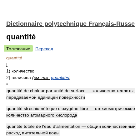
Dictionnaire polytechnique Français-Russe
quantité
Толкование
Перевод
quantité
f
1)
количество
2)
величина
(
см. тж.
quantités
)
•
quantité de chaleur par unité de surface — количество теплоты,
передаваемой единицей поверхности
quantité stœchiométrique d'oxygène libre — стехиометрическое
количество атомарного кислорода
quantité totale de l'eau d'alimentation — общий количественный
расход питательной воды