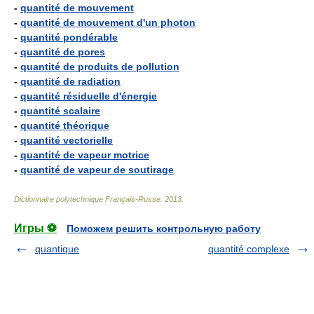
-
quantité de mouvement
-
quantité de mouvement d'un photon
-
quantité pondérable
-
quantité de pores
-
quantité de produits de pollution
-
quantité de radiation
-
quantité résiduelle d'énergie
-
quantité scalaire
-
quantité théorique
-
quantité vectorielle
-
quantité de vapeur motrice
-
quantité de vapeur de soutirage
Dictionnaire polytechnique Français-Russe
.
2013
.
Игры ⚽
Поможем решить контрольную работу
quantique
quantité complexe