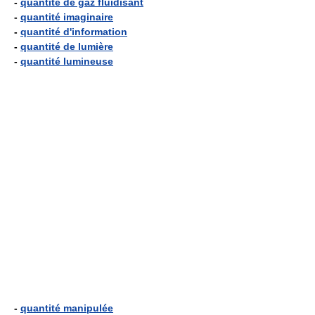
-
quantité de gaz fluidisant
-
quantité imaginaire
-
quantité d'information
-
quantité de lumière
-
quantité lumineuse
-
quantité manipulée