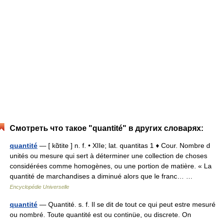
Смотреть что такое "quantité" в других словарях:
quantité
— [ kɑ̃tite ] n. f. • XIIe; lat. quantitas 1 ♦ Cour. Nombre d
unités ou mesure qui sert à déterminer une collection de choses
considérées comme homogènes, ou une portion de matière. « La
quantité de marchandises a diminué alors que le franc… …
Encyclopédie Universelle
quantité
— Quantité. s. f. Il se dit de tout ce qui peut estre mesuré
ou nombré. Toute quantité est ou continüe, ou discrete. On